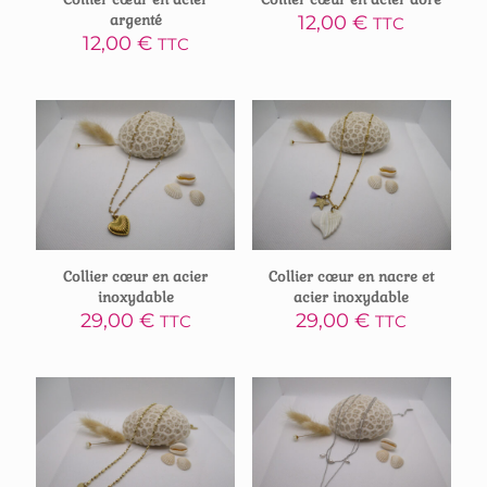
argenté
12,00
€
TTC
12,00
€
TTC
Collier cœur en acier
Collier cœur en nacre et
inoxydable
acier inoxydable
29,00
€
29,00
€
TTC
TTC