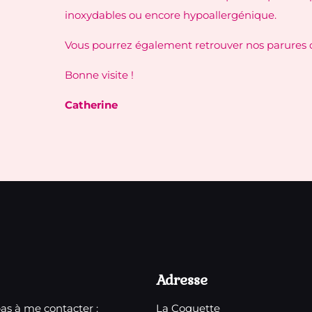
inoxydables ou encore hypoallergénique.
Vous pourrez également retrouver nos parures de
Bonne visite !
Catherine
Adresse
pas à me contacter :
La Coquette