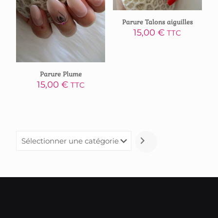
Parure Talons aiguilles
15,00
€
TTC
Parure Plume
15,00
€
TTC
Sélectionner
une
catégorie